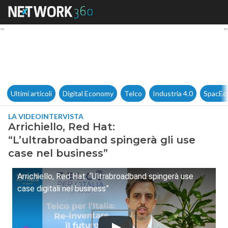
Arrichiello, Red Hat: “L’ultra
Ultimi articoli
Digital Economy
Telco
Industria 4.0
SpacEc
LA VIDEOINTERVISTA
Arrichiello, Red Hat:
“L’ultrabroadband spingerà gli use
case nel business”
Arrichiello, Red Hat: “Ultrabroadband spingerà use
case digitali nel business”