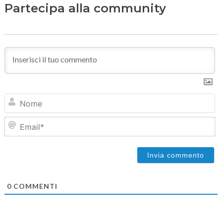
Partecipa alla community
N
Em
0
COMMENTI