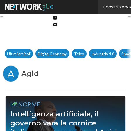
Facebook
I nostri servi
Twitter
Linkedin
Email
Ultimi articoli
Digital Economy
Telco
Industria 4.0
Spac
A
Agid
LE NORME
Intelligenza artificiale, il
governo vara la cornice