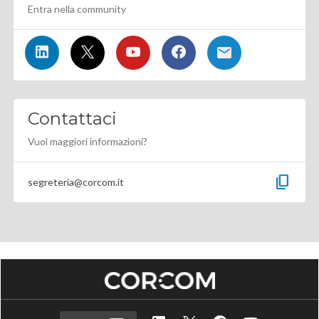
Entra nella community
Contattaci
Vuoi maggiori informazioni?
content_copy
segreteria@corcom.it