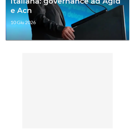
italiana: governance ad Agid
e Acn
10 Giu 2026