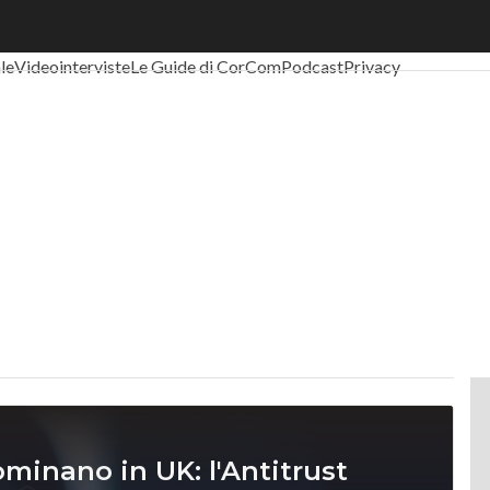
al Economy
Telco
Industria 4.0
SpacEconomy
PA Digitale
Green eco
ale
Videointerviste
Le Guide di CorCom
Podcast
Privacy
minano in UK: l'Antitrust