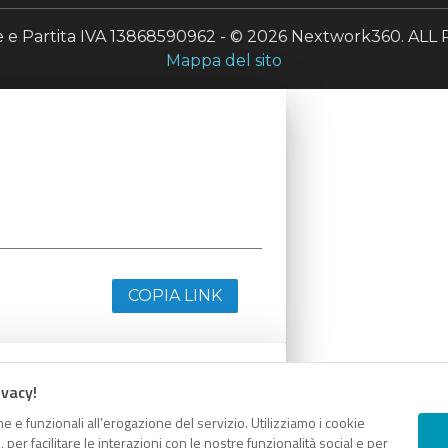
le e Partita IVA 13868590962 - © 2026 Nextwork360. A
Mappa del sito
COPIA LINK
ivacy!
e e funzionali all’erogazione del servizio. Utilizziamo i cookie
er facilitare le interazioni con le nostre funzionalità social e per