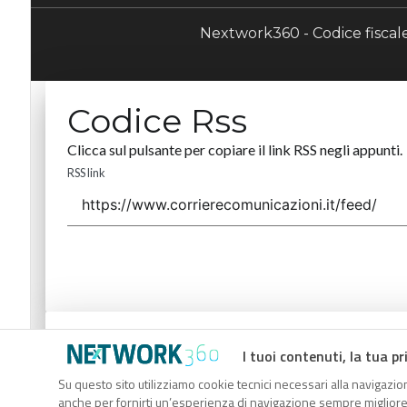
Nextwork360 - Codice fisca
Codice Rss
Clicca sul pulsante per copiare il link RSS negli appunti.
RSS link
Codice Rss
I tuoi contenuti, la tua pr
Clicca sul pulsante per copiare il link RSS negli appunti.
Su questo sito utilizziamo cookie tecnici necessari alla navigazion
anche per fornirti un’esperienza di navigazione sempre migliore, p
RSS link