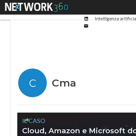
Facebook
Menu
Ultimi articoli
Digit
Twitter
Linkedin
Intelligenza artifici
Email
Cma
C
IL CASO
Cloud, Amazon e Microsoft do