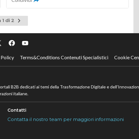
Pagina
 1 di 2
successiva
 Policy
Terms&Conditions Contenuti Specialistici
Cookie Cen
portali B2B dedicati ai temi della Trasformazione Digitale e dell’Innovazio
azioni italiane.
Contatti
Contatta il nostro team per maggiori informazioni