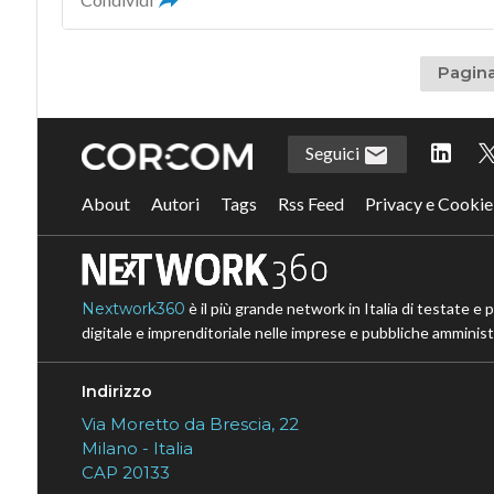
Pagina
Seguici
About
Autori
Tags
Rss Feed
Privacy e Cookie
Nextwork360
è il più grande network in Italia di testate e 
digitale e imprenditoriale nelle imprese e pubbliche amministr
Indirizzo
Via Moretto da Brescia, 22
Milano - Italia
CAP 20133