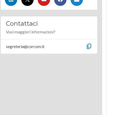
Contattaci
Vuoi maggiori informazioni?
content_copy
segreteria@corcom.it