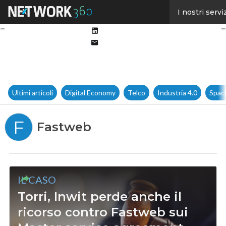
Facebook
I nostri servi
Twitter
Linkedin
Email
Ultimi articoli
Digital Economy
Telco
Industria 4.0
Spac
F
Fastweb
IL CASO
Torri, Inwit perde anche il
ricorso contro Fastweb sui