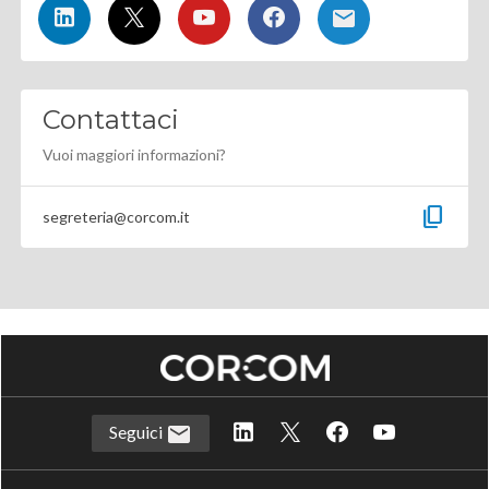
Contattaci
Vuoi maggiori informazioni?
content_copy
segreteria@corcom.it
Seguici