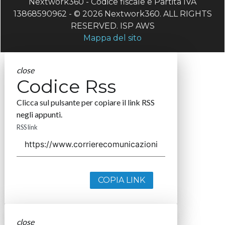
Nextwork360 - Codice fiscale e Partita IVA
13868590962 - © 2026 Nextwork360. ALL RIGHTS
RESERVED. ISP AWS
Mappa del sito
close
Codice Rss
Clicca sul pulsante per copiare il link RSS
negli appunti.
RSS link
COPIA LINK
close