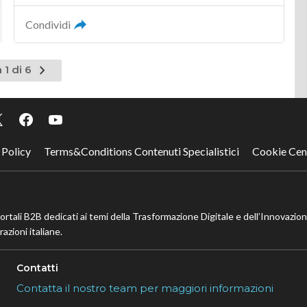
Condividi
Pagina
 1 di 6
successiva
 Policy
Terms&Conditions Contenuti Specialistici
Cookie Cen
portali B2B dedicati ai temi della Trasformazione Digitale e dell’Innovazio
azioni italiane.
Contatti
Contatta il nostro team per maggiori informazioni