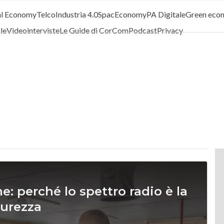
al Economy
Telco
Industria 4.0
SpacEconomy
PA Digitale
Green eco
ale
Videointerviste
Le Guide di CorCom
Podcast
Privacy
 perché lo spettro radio è la
curezza