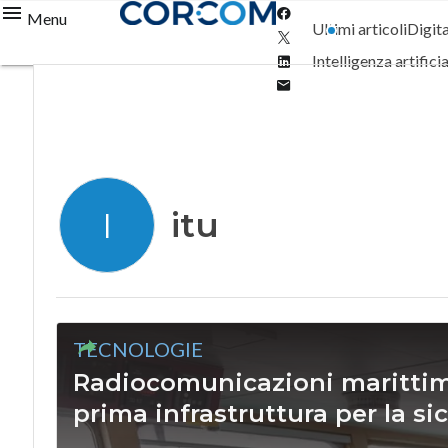
Facebook
Menu
Ultimi articoli
Digit
Twitter
Linkedin
Intelligenza artifici
Email
itu
I
TECNOLOGIE
Radiocomunicazioni marittime:
prima infrastruttura per la si