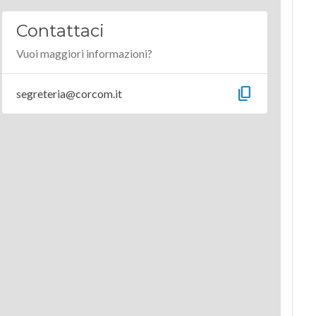
Contattaci
Vuoi maggiori informazioni?
content_copy
segreteria@corcom.it