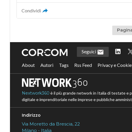
Condividi
Pagina
Seguici
About
Autori
Tags
Rss Feed
Privacy e Cookie
Nextwork360
è il più grande network in Italia di testate e 
digitale e imprenditoriale nelle imprese e pubbliche amministr
Indirizzo
Via Moretto da Brescia, 22
Milano - Italia