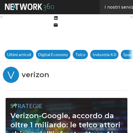
Facebook
I nostri servi
Twitter
Linkedin
Email
Ultimi articoli
Digital Economy
Telco
Industria 4.0
Spac
V
verizon
STRATEGIE
Verizon-Google, accordo da
oltre 1 miliardo: le telco attori