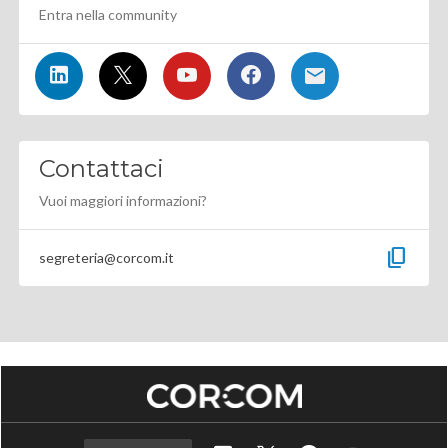
Entra nella community
Contattaci
Vuoi maggiori informazioni?
content_copy
segreteria@corcom.it