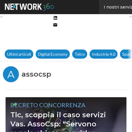
Facebook
I nostri servi
Twitter
Linkedin
Email
Ultimi articoli
Digital Economy
Telco
Industria 4.0
Spac
A
assocsp
DECRETO CONCORRENZA
Tlc, scoppia il caso servizi
Vas. AssoCsp: “Servono