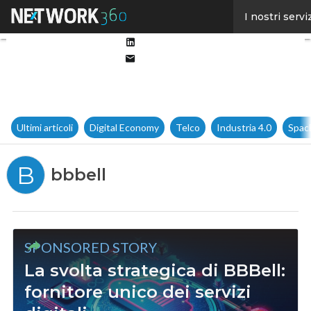
Facebook
I nostri servi
Twitter
Linkedin
Email
Ultimi articoli
Digital Economy
Telco
Industria 4.0
Spac
B
bbbell
SPONSORED STORY
La svolta strategica di BBBell:
fornitore unico dei servizi