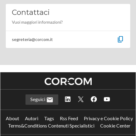
Contattaci
Vuoi maggiori informazioni?
content_copy
segreteria@corcom.it
Seguici
About
Autori
Tags
Rss Feed
Privacy e Cookie Policy
Terms&Conditions Contenuti Specialistici
Cookie Center