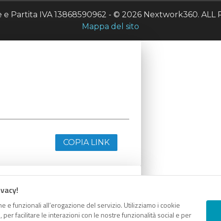
le e Partita IVA 13868590962 - © 2026 Nextwork360. A
Mappa del sito
COPIA LINK
ivacy!
e e funzionali all’erogazione del servizio. Utilizziamo i cookie
er facilitare le interazioni con le nostre funzionalità social e per