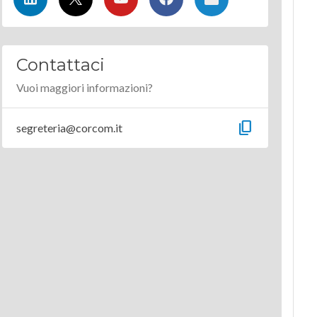
Contattaci
Vuoi maggiori informazioni?
content_copy
segreteria@corcom.it