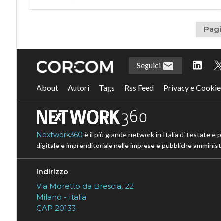
Pagi
Seguici
About
Autori
Tags
Rss Feed
Privacy e Cookie
Nextwork360
è il più grande network in Italia di testate e 
digitale e imprenditoriale nelle imprese e pubbliche amministr
Indirizzo
Via Moretto da Brescia, 22
Milano - Italia
CAP 20133