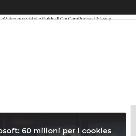
al Economy
Telco
Industria 4.0
SpacEconomy
PA Digitale
Green eco
ale
Videointerviste
Le Guide di CorCom
Podcast
Privacy
osoft: 60 milioni per i cookies