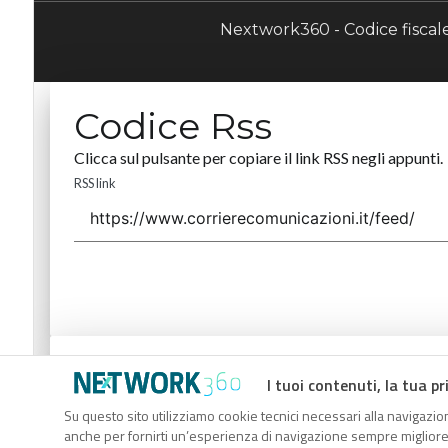
Nextwork360 - Codice fisca
Codice Rss
Clicca sul pulsante per copiare il link RSS negli appunti.
RSS link
Codice Rss
I tuoi contenuti, la tua pr
Clicca sul pulsante per copiare il link RSS negli appunti.
Su questo sito utilizziamo cookie tecnici necessari alla navigazion
anche per fornirti un’esperienza di navigazione sempre migliore, p
RSS link