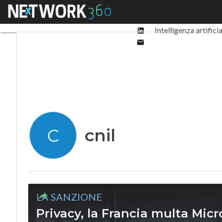
Facebook
Menu
Ultimi articoli
Digit
Twitter
Linkedin
Intelligenza artifici
Email
cnil
C
LA SANZIONE
Privacy, la Francia multa Micr