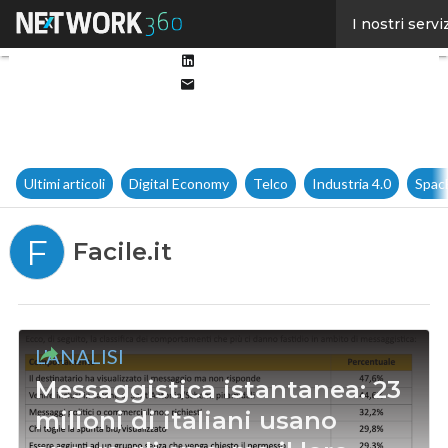
Facebook
I nostri servi
Twitter
Linkedin
Email
Ultimi articoli
Digital Economy
Telco
Industria 4.0
Spac
F
Facile.it
L'ANALISI
Messaggistica istantanea: 23
milioni di italiani usano