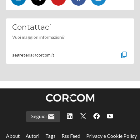
Contattaci
Vuoi maggiori informazioni?
content_copy
segreteria@corcom.it
Seguici
About
Autori
Tags
Rss Feed
Privacy e Cookie Policy