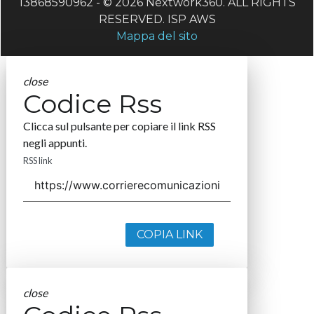
13868590962 - © 2026 Nextwork360. ALL RIGHTS
RESERVED. ISP AWS
Mappa del sito
close
Codice Rss
Clicca sul pulsante per copiare il link RSS
negli appunti.
RSS link
COPIA LINK
close