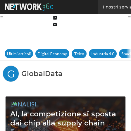
Facebook
I nostri servi
Twitter
Linkedin
Email
Ultimi articoli
Digital Economy
Telco
Industria 4.0
Spac
G
GlobalData
L'ANALISI
AI, la competizione si sposta
dai chip alla supply chain