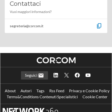
Contattaci
Vuoi maggiori informazioni?
content_copy
segreteria@corcom.it
Seguici
About
Autori
Tags
Rss Feed
Privacy e Cookie Policy
Terms&Conditions Contenuti Specialistici
Cookie Center