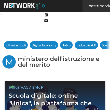
Facebook
I nostri servi
Twitter
Linkedin
Email
Ultimi articoli
Digital Economy
Telco
Industria 4.0
Spac
ministero dell’istruzione e
M
del merito
INNOVAZIONE
Scuola digitale: online
"Unica", la piattaforma che