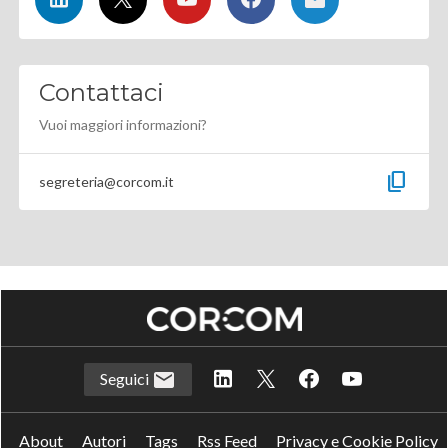
Contattaci
Vuoi maggiori informazioni?
content_copy
segreteria@corcom.it
Seguici
About
Autori
Tags
Rss Feed
Privacy e Cookie Policy