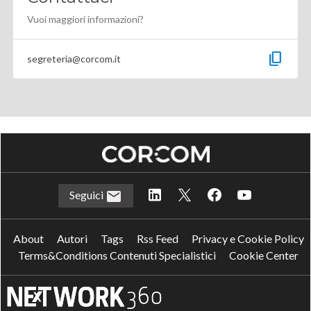
Vuoi maggiori informazioni?
content_copy
segreteria@corcom.it
Seguici
About
Autori
Tags
Rss Feed
Privacy e Cookie Policy
Terms&Conditions Contenuti Specialistici
Cookie Center