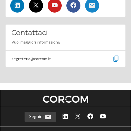
Contattaci
Vuoi maggiori informazioni?
content_copy
segreteria@corcom.it
Seguici