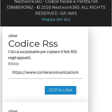
Nextwork360 - Codice fiscale e Partita IVA
13868590962 - © 2026 Nextwork360. ALL RIGHTS
RESERVED. ISP AWS
Mappa del sito
close
Codice Rss
Clicca sul pulsante per copiare il link RSS
negli appunti.
RSS link
COPIA LINK
close