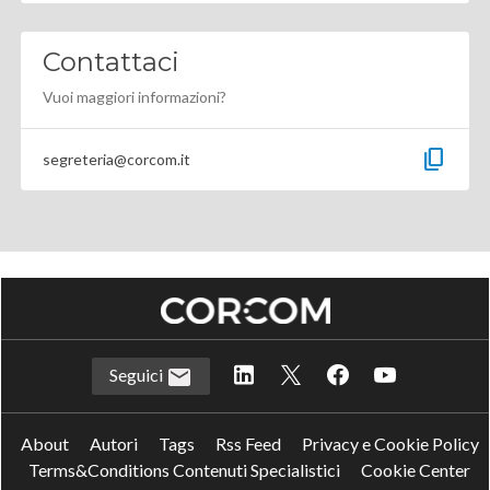
Contattaci
Vuoi maggiori informazioni?
content_copy
segreteria@corcom.it
Seguici
About
Autori
Tags
Rss Feed
Privacy e Cookie Policy
Terms&Conditions Contenuti Specialistici
Cookie Center