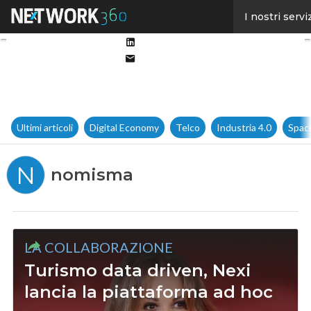
Facebook
I nostri servi
Twitter
Linkedin
Email
Ultimi articoli
Digital Economy
Telco
Industria 4.0
Spac
N
nomisma
LA COLLABORAZIONE
Turismo data driven, Nexi
lancia la piattaforma ad hoc