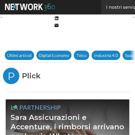
Facebook
I nostri servi
Twitter
Linkedin
Email
Ultimi articoli
Digital Economy
Telco
Industria 4.0
Spac
P
Plick
LA PARTNERSHIP
Sara Assicurazioni e
Accenture, i rimborsi arrivano