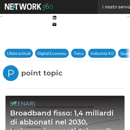
Facebook
I nostri servi
Twitter
Linkedin
Email
Ultimi articoli
Digital Economy
Telco
Industria 4.0
Spac
P
point topic
SCENARI
Broadband fisso: 1,4 miliardi
di abbonati nel 2030,