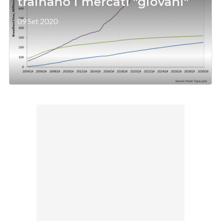
trainano i mercati "giovani"
09 Set 2020