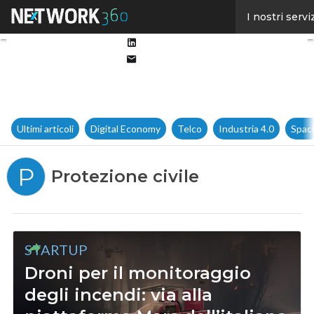
Facebook
I nostri servi
Twitter
Linkedin
Email
Ultimi articoli
Digital Economy
Telco
Industria 4.0
Spac
P
Protezione civile
STARTUP
Droni per il monitoraggio
degli incendi: via alla