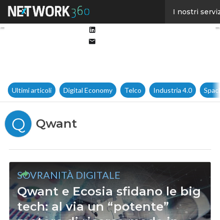
Facebook
I nostri servi
Twitter
Linkedin
Email
Ultimi articoli
Digital Economy
Telco
Industria 4.0
Spac
Q
Qwant
SOVRANITÀ DIGITALE
Qwant e Ecosia sfidano le big
tech: al via un “potente”