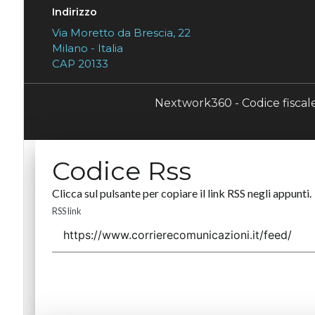
Indirizzo
Via Moretto da Brescia, 22
Milano - Italia
CAP 20133
Nextwork360 - Codice fisca
Codice Rss
Clicca sul pulsante per copiare il link RSS negli appunti.
RSS link