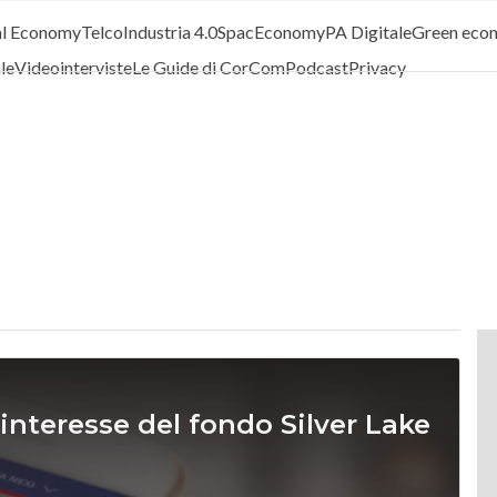
al Economy
Telco
Industria 4.0
SpacEconomy
PA Digitale
Green eco
ale
Videointerviste
Le Guide di CorCom
Podcast
Privacy
 interesse del fondo Silver Lake