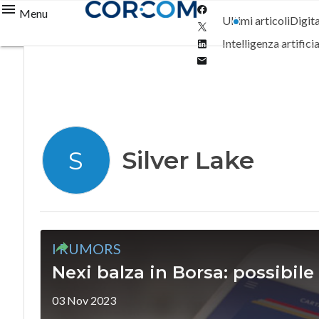
Facebook
Menu
Ultimi articoli
Digit
Twitter
Linkedin
Intelligenza artifici
Email
Silver Lake
S
I RUMORS
Nexi balza in Borsa: possibile
03 Nov 2023