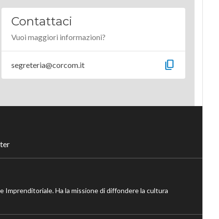
Contattaci
Vuoi maggiori informazioni?
content_copy
segreteria@corcom.it
ter
ne Imprenditoriale. Ha la missione di diffondere la cultura