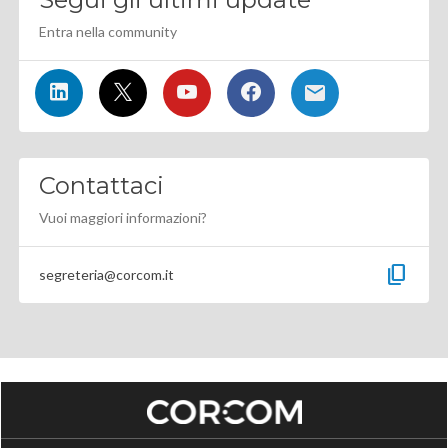
Entra nella community
Contattaci
Vuoi maggiori informazioni?
content_copy
segreteria@corcom.it