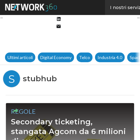
Facebook
I nostri servi
Twitter
Linkedin
Email
Ultimi articoli
Digital Economy
Telco
Industria 4.0
Spac
S
stubhub
REGOLE
Secondary ticketing,
stangata Agcom da 6 milioni