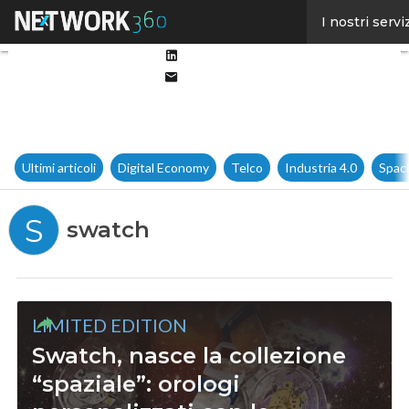
Facebook
I nostri servi
Twitter
Linkedin
Email
Ultimi articoli
Digital Economy
Telco
Industria 4.0
Spac
S
swatch
LIMITED EDITION
Swatch, nasce la collezione
“spaziale”: orologi