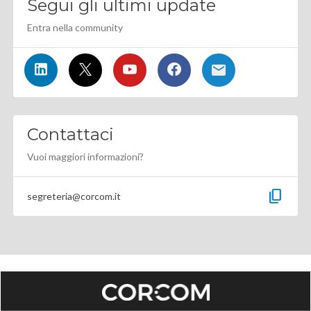
Segui gli ultimi update
Entra nella community
Contattaci
Vuoi maggiori informazioni?
content_copy
segreteria@corcom.it