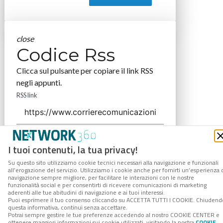
close
Codice Rss
Clicca sul pulsante per copiare il link RSS
negli appunti.
RSS link
I tuoi contenuti, la tua privacy!
COPIA LINK
Su questo sito utilizziamo cookie tecnici necessari alla navigazione e funzionali
all’erogazione del servizio. Utilizziamo i cookie anche per fornirti un’esperienza 
navigazione sempre migliore, per facilitare le interazioni con le nostre
funzionalità social e per consentirti di ricevere comunicazioni di marketing
aderenti alle tue abitudini di navigazione e ai tuoi interessi.
Puoi esprimere il tuo consenso cliccando su ACCETTA TUTTI I COOKIE. Chiudend
questa informativa, continui senza accettare.
Potrai sempre gestire le tue preferenze accedendo al nostro COOKIE CENTER e
ottenere maggiori informazioni sui cookie utilizzati, visitando la nostra
COOKIE