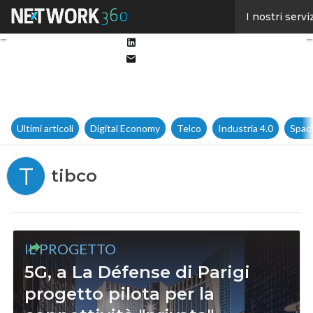
Facebook
I nostri servi
Twitter
Linkedin
Email
Ultimi articoli
Digital Economy
Telco
Industria 4.0
Spac
T
tibco
IL PROGETTO
5G, a La Défense di Parigi
progetto pilota per la