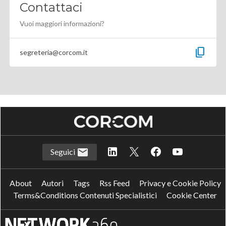
Contattaci
Vuoi maggiori informazioni?
content_copy
segreteria@corcom.it
Seguici
About
Autori
Tags
Rss Feed
Privacy e Cookie Policy
Terms&Conditions Contenuti Specialistici
Cookie Center