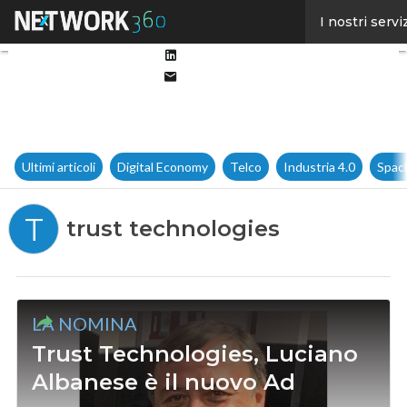
Facebook
I nostri servi
Twitter
Linkedin
Email
Ultimi articoli
Digital Economy
Telco
Industria 4.0
Spac
T
trust technologies
LA NOMINA
Trust Technologies, Luciano
Albanese è il nuovo Ad