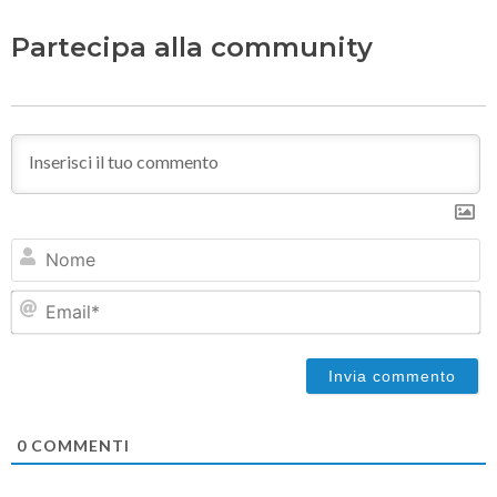
Partecipa alla community
N
Em
0
COMMENTI