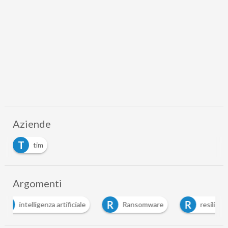
Aziende
T
tim
Argomenti
R
R
T
iale
Ransomware
resilienza
telco