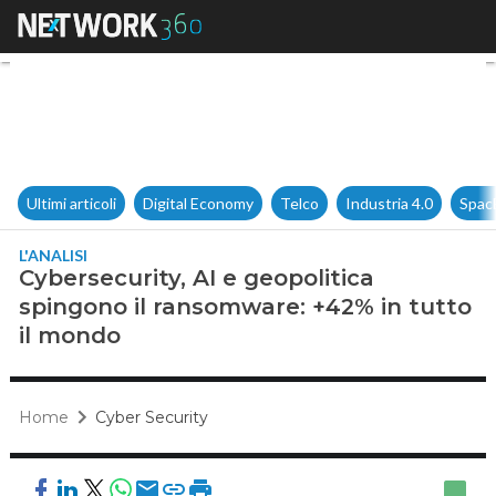
Cybersecurity, AI e geopoliti
Ultimi articoli
Digital Economy
Telco
Industria 4.0
Spac
L'ANALISI
Cybersecurity, AI e geopolitica
spingono il ransomware: +42% in tutto
il mondo
Home
Cyber Security