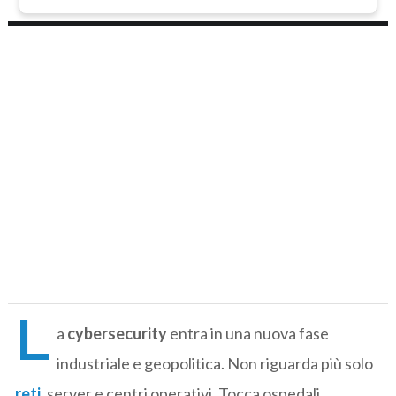
L
a
cybersecurity
entra in una nuova fase
industriale e geopolitica. Non riguarda più solo
reti
, server e centri operativi. Tocca ospedali,