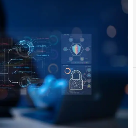
C
cybersecurity