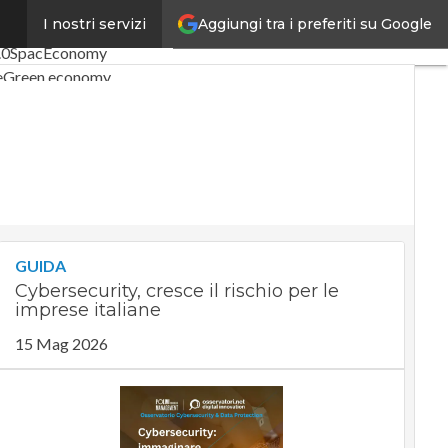
Aggiungi tra i preferiti su Google
I nostri servizi
coli
Digital Economy
Telco
.0
SpacEconomy
e
Green economy
 artificiale
viste
Le Guide di CorCom
ivacy
GUIDA
Cybersecurity, cresce il rischio per le
imprese italiane
15 Mag 2026