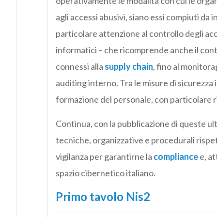
operativamente le modalità con cui le organi
agli accessi abusivi, siano essi compiuti da
particolare attenzione al controllo degli acce
informatici – che ricomprende anche il contr
connessi alla
supply chain
, fino al monitora
auditing interno. Tra le misure di sicurezza i
formazione del personale, con particolare rif
Continua, con la pubblicazione di queste ult
tecniche, organizzative e procedurali rispet
vigilanza per garantirne la
compliance
e, at
spazio cibernetico italiano.
Primo tavolo Nis2