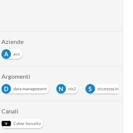
Aziende
A
acn
Argomenti
D
N
S
data management
nis2
sicurezza informati
Canali
Cyber Security