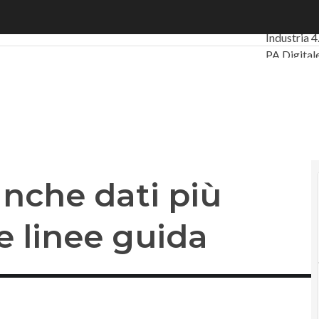
he dati più sicure: Acn vara le linee guida
Ultimi arti
Industria 4
PA Digital
Intelligenza
Videointer
Podcast
Pr
anche dati più
le linee guida