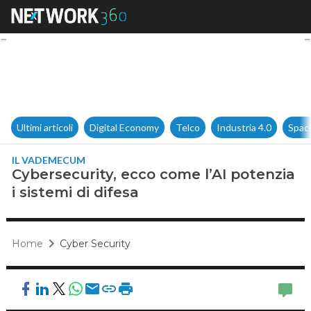
Cybersecurity, ecco come l’AI 
Ultimi articoli
Digital Economy
Telco
Industria 4.0
Spac
IL VADEMECUM
Cybersecurity, ecco come l’AI potenzia
i sistemi di difesa
Home
Cyber Security