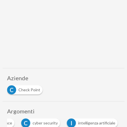
Aziende
C
Check Point
Argomenti
C
I
ilience
cyber security
intelligenza artificiale