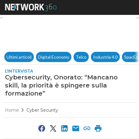
Cybersecurity, Onorato: “Manca
Ultimi articoli
Digital Economy
Telco
Industria 4.0
SpacEc
L’INTERVISTA
Cybersecurity, Onorato: “Mancano
skill, la priorità è spingere sulla
formazione”
Home
Cyber Security