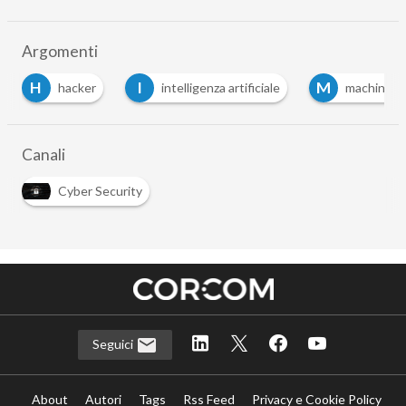
Argomenti
I
M
S
intelligenza artificiale
machine learning
…
Canali
Cyber Security
Seguici
About
Autori
Tags
Rss Feed
Privacy e Cookie Policy