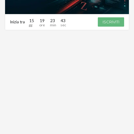
15
19
23
43
Inizia tra
ISCRIVITI