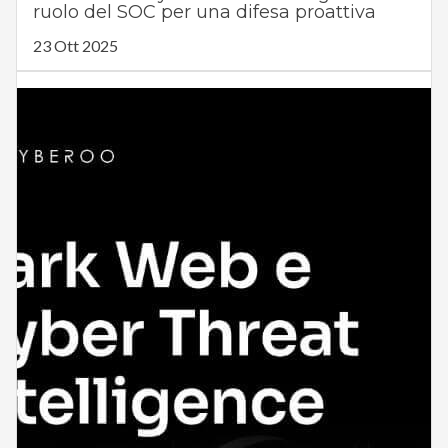
ruolo del SOC per una difesa proattiva
23 Ott 2025