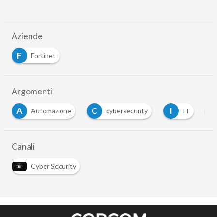
Aziende
F
Fortinet
Argomenti
A
C
I
P
Automazione
cybersecurity
IT
Canali
Cyber Security