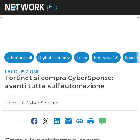
Fortinet si compra CyberSpons
Ultimi articoli
Digital Economy
Telco
Industria 4.0
SpacEc
L'ACQUISIZIONE
Fortinet si compra CyberSponse:
avanti tutta sull’automazione
Home
Cyber Security