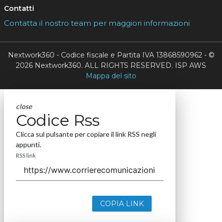
Contatti
Contatta il nostro team per maggiori informazioni
Nextwork360 - Codice fiscale e Partita IVA 13868590962 - ©
2026 Nextwork360. ALL RIGHTS RESERVED. ISP AWS
Mappa del sito
close
Codice Rss
Clicca sul pulsante per copiare il link RSS negli
appunti.
RSS link
COPIA LINK