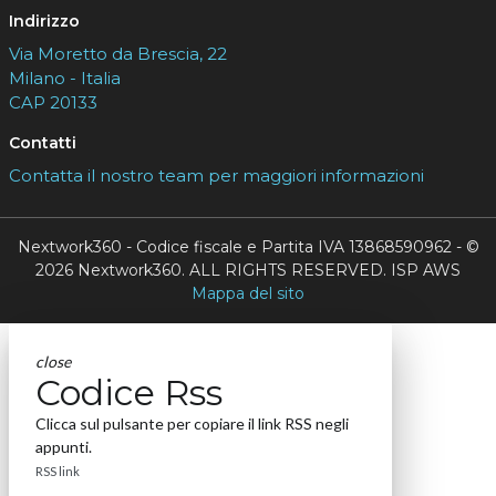
Indirizzo
Via Moretto da Brescia, 22
Milano - Italia
CAP 20133
Contatti
Contatta il nostro team per maggiori informazioni
Nextwork360 - Codice fiscale e Partita IVA 13868590962 - ©
2026 Nextwork360. ALL RIGHTS RESERVED. ISP AWS
Mappa del sito
close
Codice Rss
Clicca sul pulsante per copiare il link RSS negli
appunti.
RSS link