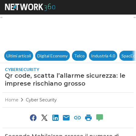
Qr code, scatta l’allarme sicu
Ultimi articoli
Digital Economy
Telco
Industria 4.0
SpacEc
CYBERSECURITY
Qr code, scatta l’allarme sicurezza: le
imprese rischiano grosso
Home
Cyber Security