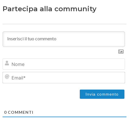
Partecipa alla community
N
Em
0
COMMENTI