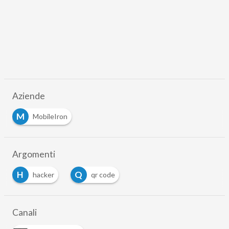
Aziende
M
MobileIron
Argomenti
H
Q
hacker
qr code
…
Canali