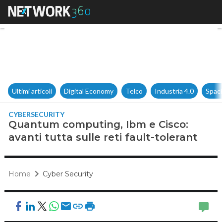
Quantum computing, Ibm e Cisco
Ultimi articoli
Digital Economy
Telco
Industria 4.0
Spac
CYBERSECURITY
Quantum computing, Ibm e Cisco:
avanti tutta sulle reti fault-tolerant
Home
Cyber Security