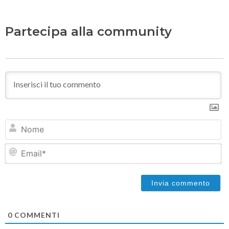
Partecipa alla community
N
Em
0
COMMENTI