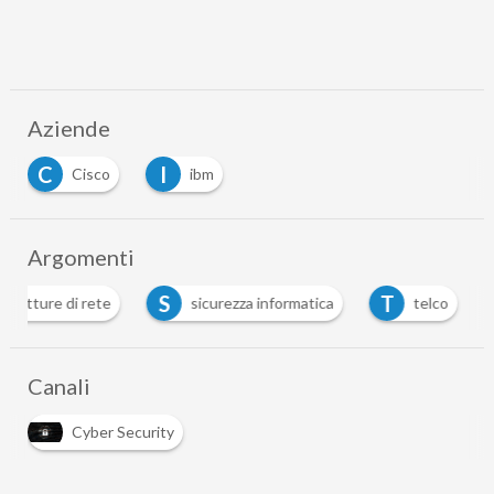
Aziende
C
I
Cisco
ibm
Argomenti
S
T
strutture di rete
sicurezza informatica
telco
Canali
Cyber Security