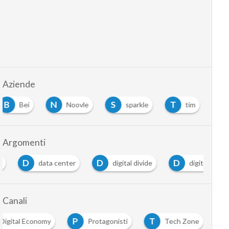
Aziende
B
N
S
T
Bei
Noovle
sparkle
tim
Argomenti
D
D
D
data center
digital divide
digitalizzazione
Canali
P
T
igital Economy
Protagonisti
Tech Zone