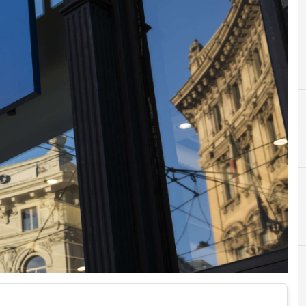
5
A
5g
agenda digitale europea
5
D
5G
D