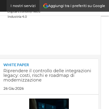
Aggiungi tra i preferiti su Google
euro
I nostri servizi
Ultimi articoli
Digital Economy
Telco
Industria 4.0
SpacEconomy
PA Digitale
Green economy
Intelligenza artificiale
Videointerviste
Le Guide di CorCom
Podcast
Privacy
WHITE PAPER
Riprendere il controllo delle integrazioni
legacy: costi, rischi e roadmap di
modernizzazione
26 Giu 2026