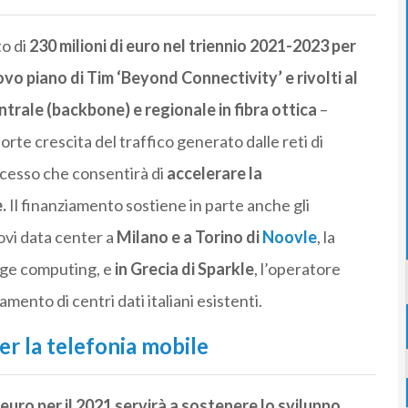
to di
230 milioni di euro nel triennio 2021-2023 per
ovo piano di Tim ‘Beyond Connectivity’ e rivolti al
trale (backbone) e regionale in fibra ottica
–
orte crescita del traffico generato dalle reti di
rocesso che consentirà di
accelerare la
.
Il finanziamento sostiene in parte anche gli
uovi data center a
Milano e a Torino di
Noovle
, la
edge computing, e
in Grecia di Sparkle
, l’operatore
ento di centri dati italiani esistenti.
er la telefonia mobile
 euro per il 2021 servirà a sostenere lo sviluppo