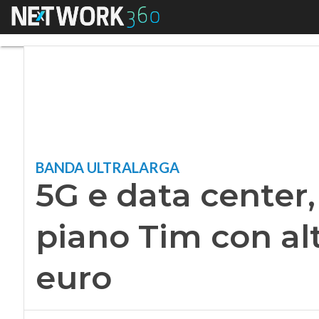
Menu
5G e data center, la
BANDA ULTRALARGA
5G e data center, 
piano Tim con alt
euro