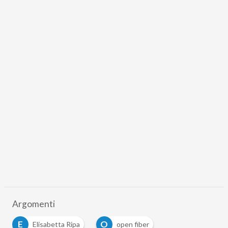
Argomenti
E
O
Elisabetta Ripa
open fiber