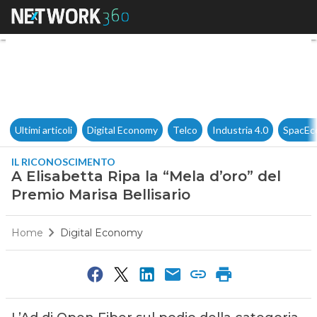
A Elisabetta Ripa la “Mela d’o
Ultimi articoli
Digital Economy
Telco
Industria 4.0
SpacEc
IL RICONOSCIMENTO
A Elisabetta Ripa la “Mela d’oro” del
Premio Marisa Bellisario
Home
Digital Economy