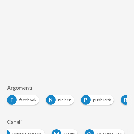
Argomenti
F
N
P
R
facebook
nielsen
pubblicità
Canali
D
M
O
Digital Economy
Media
Over the Top