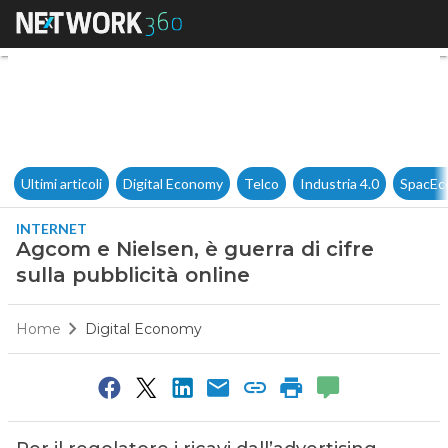
Agcom e Nielsen, è guerra di c
Ultimi articoli
Digital Economy
Telco
Industria 4.0
SpacEc
INTERNET
Agcom e Nielsen, è guerra di cifre
sulla pubblicità online
Home
Digital Economy