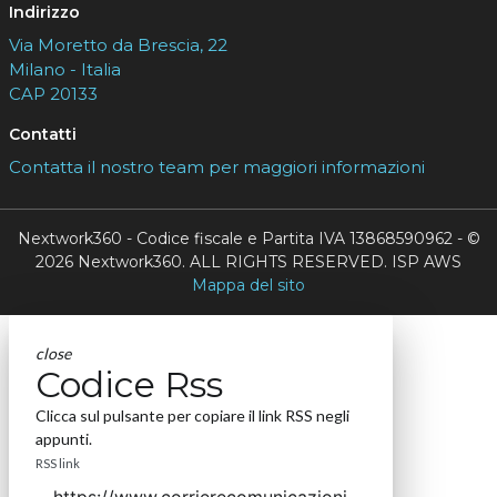
Indirizzo
Via Moretto da Brescia, 22
Milano - Italia
CAP 20133
Contatti
Contatta il nostro team per maggiori informazioni
Nextwork360 - Codice fiscale e Partita IVA 13868590962 - ©
2026 Nextwork360. ALL RIGHTS RESERVED. ISP AWS
Mappa del sito
close
Codice Rss
Clicca sul pulsante per copiare il link RSS negli
appunti.
RSS link