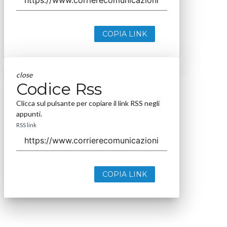
COPIA LINK
close
Codice Rss
Clicca sul pulsante per copiare il link RSS negli
appunti.
RSS link
COPIA LINK