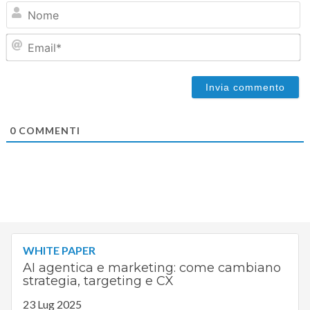
N
Em
0
COMMENTI
WHITE PAPER
AI agentica e marketing: come cambiano
strategia, targeting e CX
23 Lug 2025