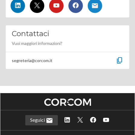
Contattaci
Vuoi maggiori informazioni?
content_copy
segreteria@corcom.it
Seguici