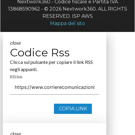
Nextwork360 - Codice fiscale e Partita IVA
13868590962 - © 2026 Nextwork360. ALL RIGHTS
RESERVED. ISP AWS
Mappa del sito
close
Codice Rss
Clicca sul pulsante per copiare il link RSS
negli appunti.
RSS link
COPIA LINK
close