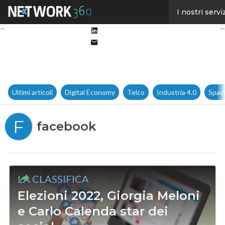
Facebook
I nostri servi
Twitter
Linkedin
Email
Ultimi articoli
Digital Economy
Telco
Industria 4.0
Spac
F
facebook
LA CLASSIFICA
Elezioni 2022, Giorgia Meloni
e Carlo Calenda star dei