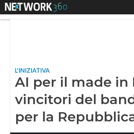
Menu
AI per il made in I
L'INIZIATIVA
AI per il made in I
vincitori del ba
per la Repubblica