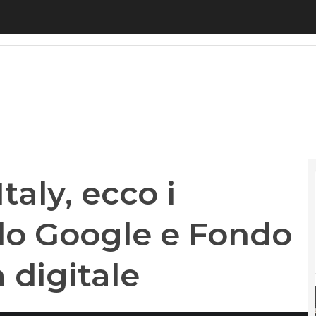
taly, ecco i vincitori del bando Google e Fondo per 
taly, ecco i
ndo Google e Fondo
 digitale