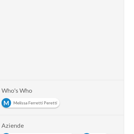
Who's Who
M
Melissa Ferretti Peretti
Aziende