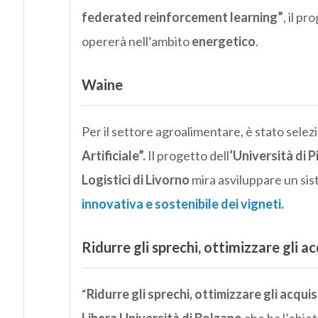
federated reinforcement learning”
, il pr
opererà nell’ambito
energetico
.
Waine
Per il settore agroalimentare, è stato sele
Artificiale”.
Il progetto dell
’Università di P
Logistici di Livorno
mira asviluppare un sis
innovativa e sostenibile dei vigneti.
Ridurre gli sprechi, ottimizzare gli ac
“
Ridurre gli sprechi, ottimizzare gli acquis
Libera Università di Bolzano
che ha l’obiet