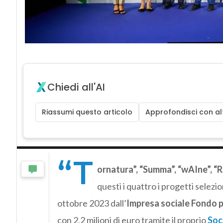
Chiedi all'AI
Riassumi questo articolo
Approfondisci con alt
“T
ornatura”, “Summa”, “wAIne”, “Ri
questi i quattro i progetti selezi
ottobre 2023 dall’
Impresa sociale Fondo p
con 2,2 milioni di euro tramite il proprio
Soci