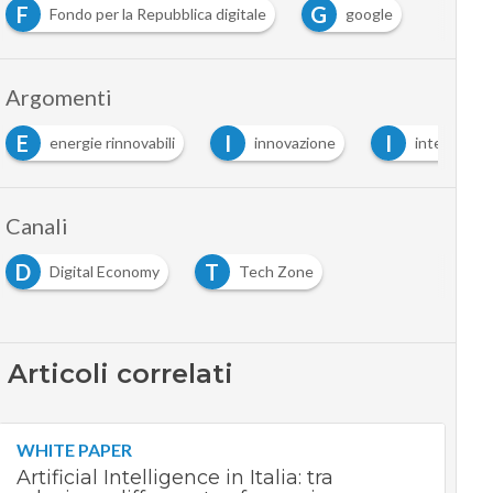
F
G
Fondo per la Repubblica digitale
google
Argomenti
E
I
I
energie rinnovabili
innovazione
intelligenza 
Canali
D
T
Digital Economy
Tech Zone
Articoli correlati
WHITE PAPER
Artificial Intelligence in Italia: tra