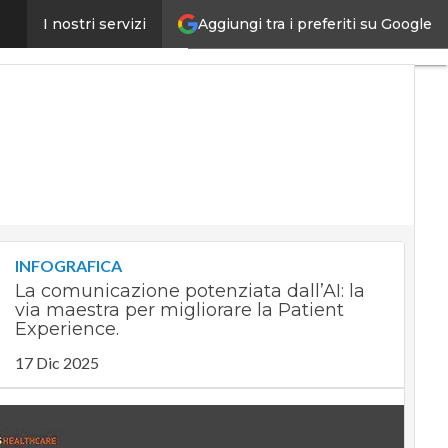
Aggiungi tra i preferiti su Google
la Repubblica digitale
I nostri servizi
Ultimi
articoli
Digital
Economy
Telco
Industria
4.0
SpacEconomy
PA
Digitale
INFOGRAFICA
Green
La comunicazione potenziata dall’AI: la
economy
via maestra per migliorare la Patient
Intelligenza
Experience.
artificiale
17 Dic 2025
Videointerviste
Le
Guide di
CorCom