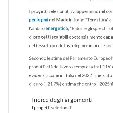
I progetti selezionati svilupperanno nel cor
per le pmi
del Made in Italy
: “Tornatura” e
l’ambito
energetico
, “Ridurre gli sprechi, o
di
progetti scalabili
epotenzialmente
capac
del tessuto produttivo di pmi e imprese socia
Secondo le stime del Parlamento Europeo l’I
produttività del lavoro compresa tra l’11% e
evidenzia come in Italia nel 2022 il mercato 
di euro (+21,7%) e stima che entro il 2025 s
Indice degli argomenti
I progetti selezionati