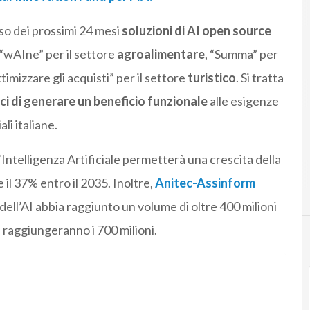
so dei prossimi 24 mesi
soluzioni di AI open source
 “wAIne” per il settore
agroalimentare
, “Summa” per
ttimizzare gli acquisti” per il settore
turistico
. Si tratta
Digital transformation
i di generare un beneficio funzionale
alle esigenze
li italiane.
ntelligenza Artificiale permetterà una crescita della
 il 37% entro il 2035. Inoltre,
Anitec-Assinform
dell’AI abbia raggiunto un volume di oltre 400 milioni
i raggiungeranno i 700 milioni.