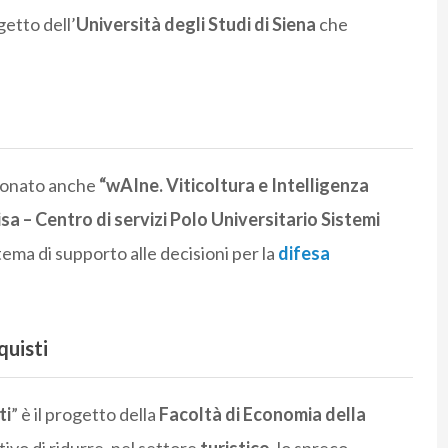
ogetto dell’
Università degli Studi di Siena
che
zionato anche
“wAIne. Viticoltura e Intelligenza
isa – Centro di servizi Polo Universitario Sistemi
tema di supporto alle decisioni per la
difesa
quisti
ti
” è il progetto della
Facoltà di Economia della
tivo di ridurre, nel settore
turistico
, lo spreco