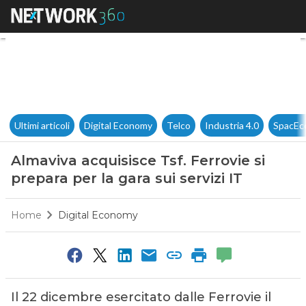
Almaviva acquisisce Tsf. Ferrov
Ultimi articoli
Digital Economy
Telco
Industria 4.0
SpacEc
Almaviva acquisisce Tsf. Ferrovie si
prepara per la gara sui servizi IT
Home
Digital Economy
Il 22 dicembre esercitato dalle Ferrovie il