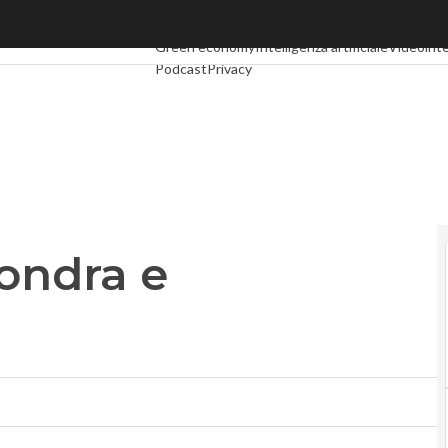
dra e Francoforte
Ultimi articoli
Digital Economy
Telco
Industria 4.
Green economy
Intelligenza artificiale
Videointe
Podcast
Privacy
ondra e