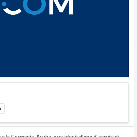
i
a e la Germania.
Aruba
, provider italiano di servizi di