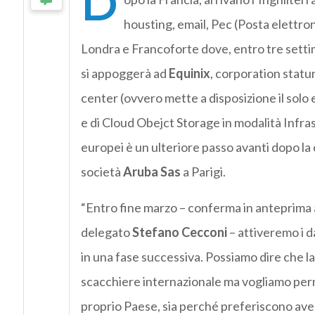
D
housting, email, Pec (Posta elettron
Londra e Francoforte dove, entro tre setti
si appoggerà ad
Equinix
, corporation statu
center (ovvero mette a disposizione il solo e
e di Cloud Obejct Storage in modalità Infras
europei è un ulteriore passo avanti dopo la 
società
Aruba Sas
a Parigi.
“Entro fine marzo – conferma in anteprima 
delegato
Stefano Cecconi
– attiveremo i d
in una fase successiva. Possiamo dire che la
scacchiere internazionale ma vogliamo permet
proprio Paese, sia perché preferiscono aver