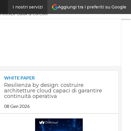
Aggiungi tra i preferiti su Google
I nostri servizi
0
SpacEconomy
PA Digitale
rviste
Le Guide di CorCom
WHITE PAPER
Resilienza by design: costruire
architetture cloud capaci di garantire
continuità operativa
08 Gen 2026