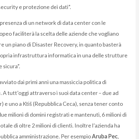
security e protezione dei dati”.
 “presenza di un network di data center con le
peo faciliterà la scelta delle aziende che vogliano
vare un piano di Disaster Recovery, in quanto basterà
opria infrastruttura informatica in una delle strutture
 sicura”.
vviato dai primi anni una massiccia politica di
. A tutt’oggi attraverso i suoi data center – due ad
r) e uno a Ktiš (Repubblica Ceca), senza tener conto
due milioni di domini registrati e mantenuti, 6 milioni di
tale di oltre 2 milioni di clienti. Inoltre l’azienda ha
 pubblica amministrazione. Per esempio
Aruba Pec
,