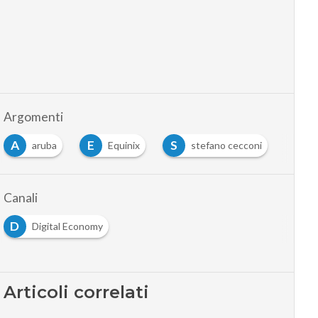
Argomenti
A
E
S
aruba
Equinix
stefano cecconi
Canali
D
Digital Economy
Articoli correlati