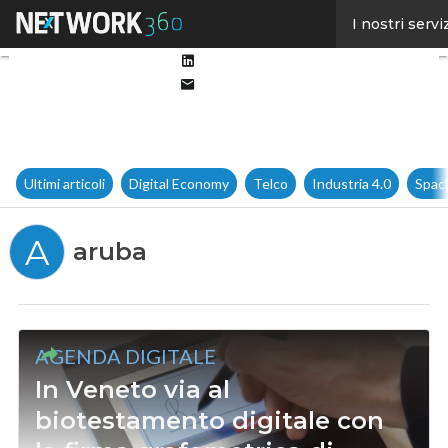
Facebook
I nostri servi
Twitter
Linkedin
Email
Ultimi articoli
Digital Economy
Telco
Industria 4.0
Spac
A
aruba
AGENDA DIGITALE
In Veneto via al
biotestamento digitale con