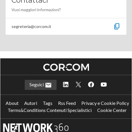
Contattaci
Vuoi maggiori informazioni?
content_copy
segreteria@corcom.it
Seguici
About
Autori
Tags
Rss Feed
Privacy e Cookie Policy
Terms&Conditions Contenuti Specialistici
Cookie Center