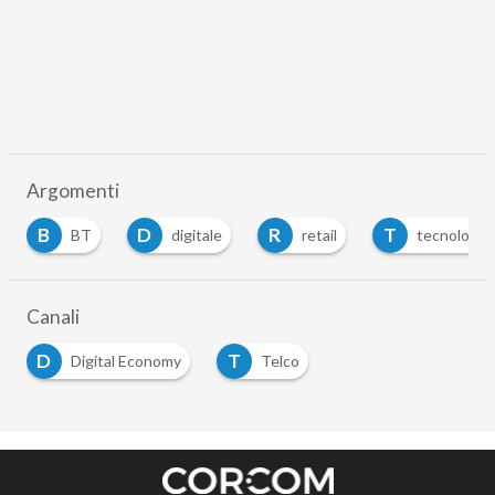
Argomenti
B
D
R
T
BT
digitale
retail
tecnologia
Canali
D
T
Digital Economy
Telco