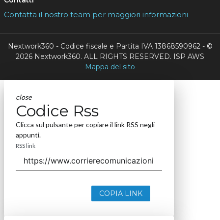
Contatti
Contatta il nostro team per maggiori informazioni
Nextwork360 - Codice fiscale e Partita IVA 13868590962 - ©
2026 Nextwork360. ALL RIGHTS RESERVED. ISP AWS
Mappa del sito
close
Codice Rss
Clicca sul pulsante per copiare il link RSS negli
appunti.
RSS link
COPIA LINK