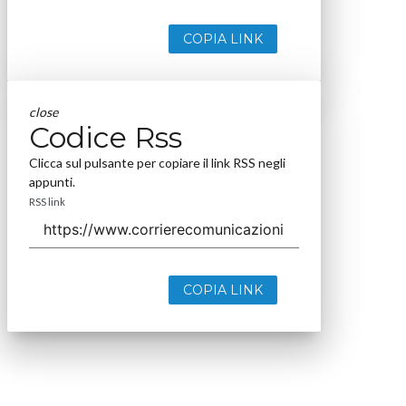
COPIA LINK
close
Codice Rss
Clicca sul pulsante per copiare il link RSS negli
appunti.
RSS link
COPIA LINK