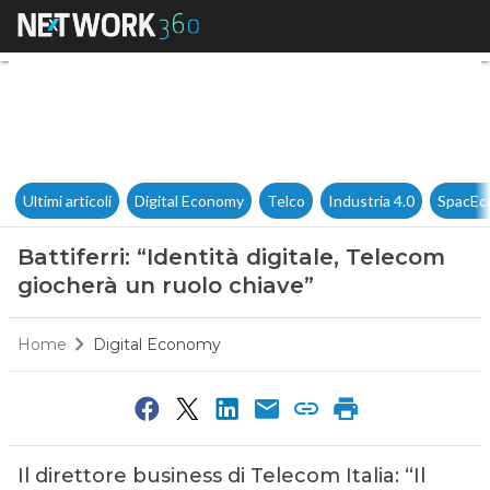
Battiferri: “Identità digitale,
Ultimi articoli
Digital Economy
Telco
Industria 4.0
SpacEc
Battiferri: “Identità digitale, Telecom
giocherà un ruolo chiave”
Home
Digital Economy
Il direttore business di Telecom Italia: “Il