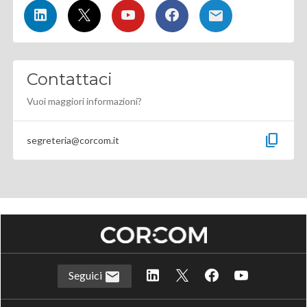
Contattaci
Vuoi maggiori informazioni?
content_copy
segreteria@corcom.it
Seguici