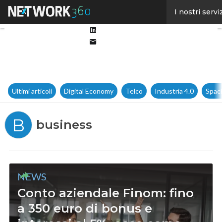
Facebook
I nostri servi
Twitter
Linkedin
Email
Ultimi articoli
Digital Economy
Telco
Industria 4.0
Spac
B
business
NEWS
Conto aziendale Finom: fino
a 350 euro di bonus e