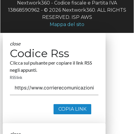
Nextwork360 - Codice fiscale e Partita IVA
13868590962 - © 2026 Nextwork360. ALL RIGHTS
RESERVED. ISP AWS
Mappa del sito
close
Codice Rss
Clicca sul pulsante per copiare il link RSS
negli appunti.
RSS link
COPIA LINK
close