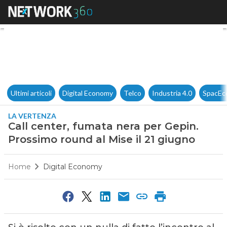
Call center, fumata nera per 
Ultimi articoli
Digital Economy
Telco
Industria 4.0
SpacEc
LA VERTENZA
Call center, fumata nera per Gepin.
Prossimo round al Mise il 21 giugno
Home
Digital Economy