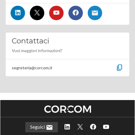
Contattaci
Vuoi maggiori informazioni?
content_copy
segreteria@corcom.it
Seguici