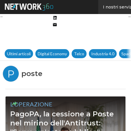
Facebook
I nostri servi
Twitter
Linkedin
Email
Ultimi articoli
Digital Economy
Telco
Industria 4.0
Spac
P
poste
L'OPERAZIONE
PagoPA, la cessione a Poste
nel mirino dell'Antitrust: