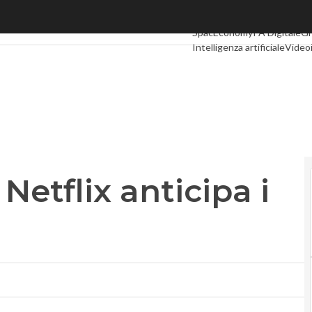
tflix anticipa i festeggiamenti
Ultimi articoli
Digital Econo
SpacEconomy
PA Digitale
Gr
Intelligenza artificiale
Video
Le Guide di CorCom
Podcas
etflix anticipa i