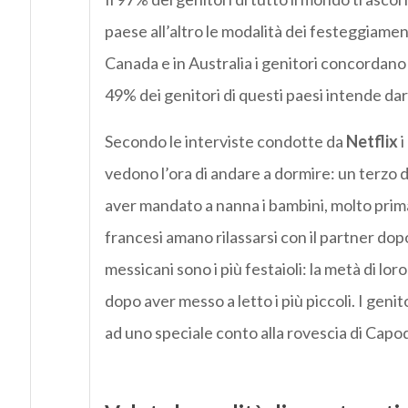
paese all’altro le modalità dei festeggiament
Canada e in Australia i genitori concordano 
49% dei genitori di questi paesi intende dare
Secondo le interviste condotte da
Netflix
i
vedono l’ora di andare a dormire: un terzo d
aver mandato a nanna i bambini, molto prima 
francesi amano rilassarsi con il partner dopo
messicani sono i più festaioli: la metà di loro
dopo aver messo a letto i più piccoli. I gen
ad uno speciale conto alla rovescia di Capo