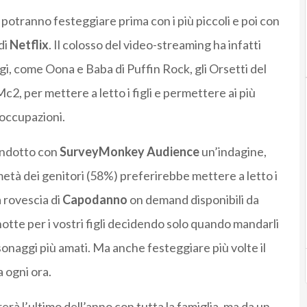
potranno festeggiare prima con i più piccoli e poi con
di
Netflix
. Il colosso del video-streaming ha infatti
i, come Oona e Baba di Puffin Rock, gli Orsetti del
Mc2, per mettere a letto i figli e permettere ai più
eoccupazioni.
ndotto con
SurveyMonkey
Audience
un’indagine,
 metà dei genitori (58%) preferirebbe mettere a letto i
a rovescia di
Capodanno
on demand disponibili da
otte per i vostri figli decidendo solo quando mandarli
sonaggi più amati. Ma anche festeggiare più volte il
a ogni ora.
rerà l’ultimo dell’anno con tutta la famiglia, ma da un