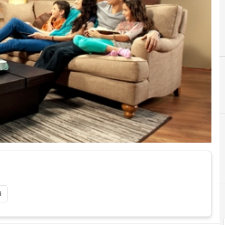
2
B
2016
Brasile
D
Digital Econo
i