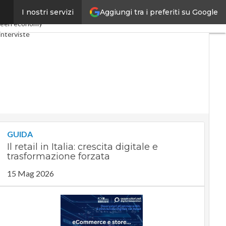
Aggiungi tra i preferiti su Google
I nostri servizi
my
Telco
Industria 4.0
een economy
interviste
t
Privacy
GUIDA
Il retail in Italia: crescita digitale e
trasformazione forzata
15 Mag 2026