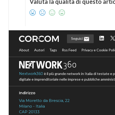
Valuta la qualità di questo arti
Seguici
About
Autori
Tags
Rss Feed
Privacy e Cookie Poli
Nextwork360
è il più grande network in Italia di testate e 
digitale e imprenditoriale nelle imprese e pubbliche amministr
Indirizzo
Via Moretto da Brescia, 22
Milano - Italia
CAP 20133