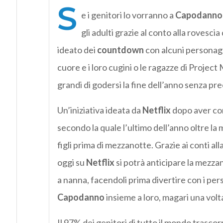
S
e i genitori lo vorranno a
Capodanno
gli adulti grazie al conto alla rovescia 
ideato dei
countdown
con alcuni personagg
cuore e i loro cugini o le ragazze di Project 
grandi di godersi la fine dell’anno senza pr
Un’iniziativa ideata da
Netflix
dopo aver co
secondo la quale l’ultimo dell’anno oltre la
figli prima di mezzanotte. Grazie ai conti all
oggi su
Netflix
si potrà anticipare la mezzan
a nanna, facendoli prima divertire con i per
Capodanno
insieme a loro, magari una volt
Il 97% dei genitori di tutto il mondo trascor