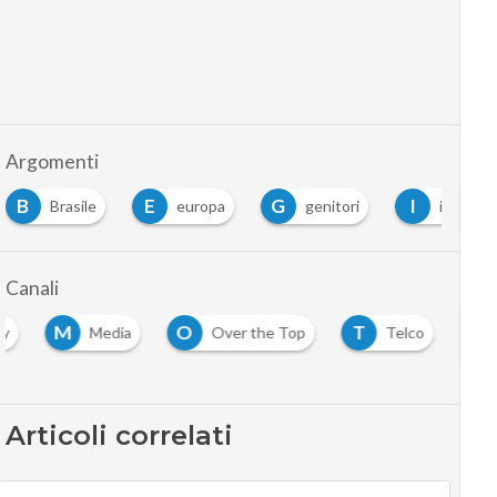
Argomenti
E
G
I
I
europa
genitori
indagine
italia
…
Canali
M
O
T
my
Media
Over the Top
Telco
Articoli correlati