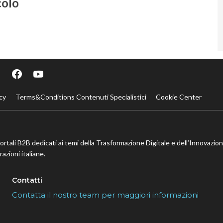
colo
cy
Terms&Conditions Contenuti Specialistici
Cookie Center
portali B2B dedicati ai temi della Trasformazione Digitale e dell’Innovazio
azioni italiane.
Contatti
Contatta il nostro team per maggiori informazioni