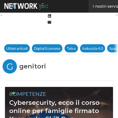
Facebook
I nostri servi
Twitter
Linkedin
Email
Ultimi articoli
Digital Economy
Telco
Industria 4.0
Spac
G
genitori
COMPETENZE
Cybersecurity, ecco il corso
online per famiglie firmato