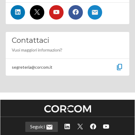
Contattaci
Vuoi maggiori informazioni?
content_copy
segreteria@corcom.it
Seguici