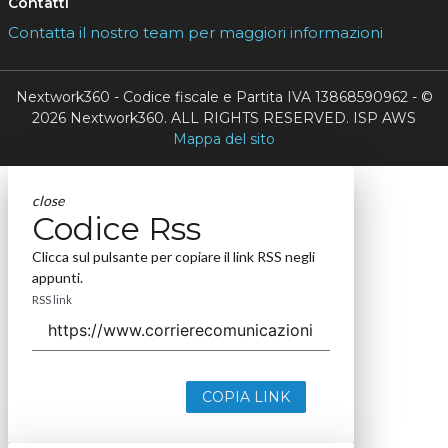
Contatti
Contatta il nostro team per maggiori informazioni
Nextwork360 - Codice fiscale e Partita IVA 13868590962 - ©
2026 Nextwork360. ALL RIGHTS RESERVED. ISP AWS
Mappa del sito
close
Codice Rss
Clicca sul pulsante per copiare il link RSS negli
appunti.
RSS link
COPIA LINK