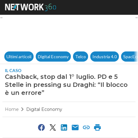
Cashback, stop dal 1° luglio. P
Ultimi articoli
Digital Economy
Telco
Industria 4.0
SpacEc
IL CASO
Cashback, stop dal 1° luglio. PD e 5
Stelle in pressing su Draghi: “Il blocco
è un errore”
Home
Digital Economy