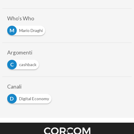
Who's Who
M
Mario Draghi
Argomenti
C
cashback
Canali
D
Digital Economy