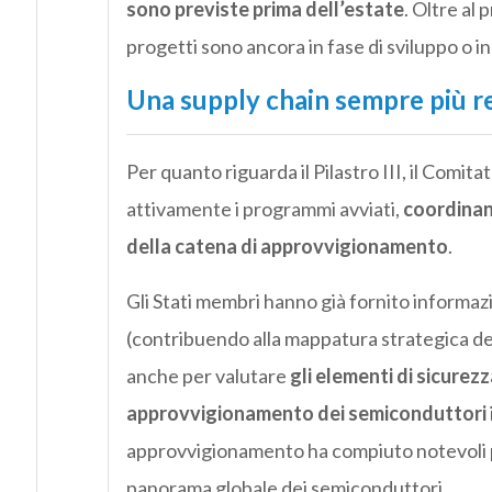
sono previste prima dell’estate
. Oltre al 
progetti sono ancora in fase di sviluppo o i
Una supply chain sempre più re
Per quanto riguarda il Pilastro III, il Comit
attivamente i programmi avviati,
coordinand
della catena di approvvigionamento
.
Gli Stati membri hanno già fornito informaz
(contribuendo alla mappatura strategica de
anche per valutare
gli elementi di sicurez
approvvigionamento dei semiconduttori
approvvigionamento ha compiuto notevoli pro
panorama globale dei semiconduttori.