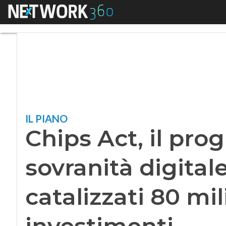
Menu
Chips Act, il progra
IL PIANO
Chips Act, il pr
sovranità digitale
catalizzati 80 mil
investimenti