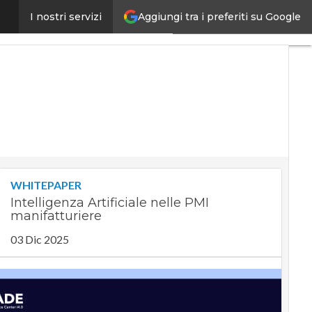
Aggiungi tra i preferiti su Google
i 80 miliardi di investimenti
I nostri servizi
Ultimi
articoli
Digital
Economy
Telco
Industria
4.0
SpacEconomy
PA
Digitale
WHITEPAPER
Green
Intelligenza Artificiale nelle PMI
economy
manifatturiere
Intelligenza
artificiale
03 Dic 2025
Videointerviste
Le
Guide di
CorCom