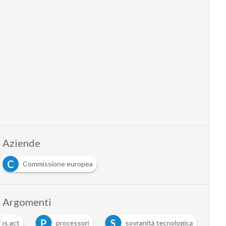
Aziende
C
Commissione europea
Argomenti
P
S
ips act
processori
sovranità tecnologica