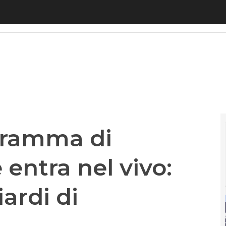
mma di sovranità digitale entra nel vivo: catalizzat
ogramma di
 entra nel vivo:
iardi di