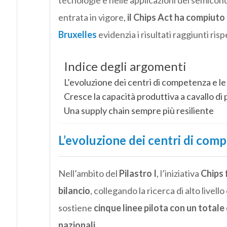
tecnologie e nelle applicazioni dei semicond
entrata in vigore,
il Chips Act ha compiuto
Bruxelles
evidenzia i risultati raggiunti risp
Indice degli argomenti
L’evoluzione dei centri di competenza e le 
Cresce la capacità produttiva a cavallo di 
Una supply chain sempre più resiliente
L’evoluzione dei centri di compe
Nell’ambito del
Pilastro I
, l’iniziativa
Chips 
bilancio
, collegando la ricerca di alto livel
sostiene
cinque linee pilota con un totale 
nazionali
.