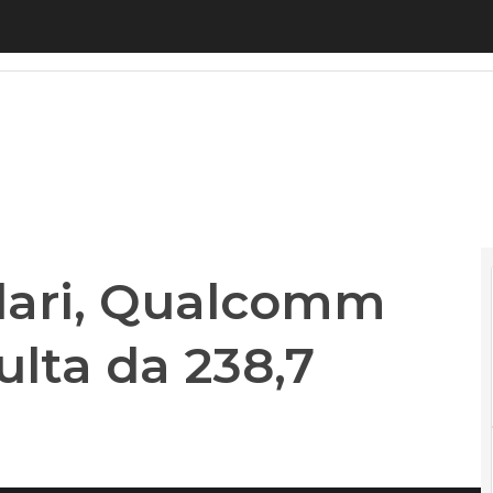
ari, Qualcomm non la spunta: multa da 238,7 milio
ulari, Qualcomm
ulta da 238,7