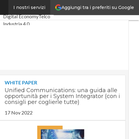
Aggiungi tra i preferiti su Google
ni
I nostri servizi
Ultimi articoli
Digital Economy
Telco
Industria 4.0
SpacEconomy
PA Digitale
Green economy
Intelligenza artificiale
Videointerviste
Le Guide di CorCom
Podcast
Privacy
WHITE PAPER
Unified Communications: una guida alle
opportunità per i System Integrator (con i
consigli per coglierle tutte)
17 Nov 2022