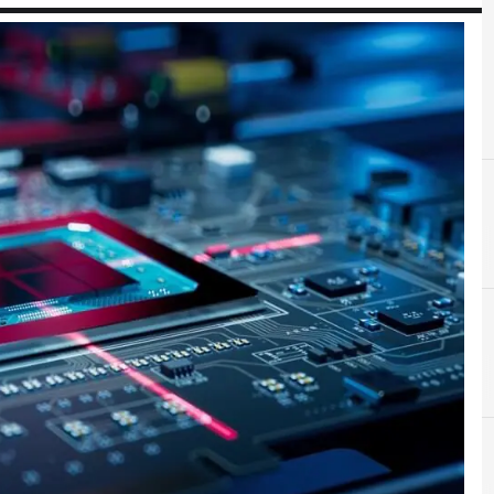
A
Antitrust