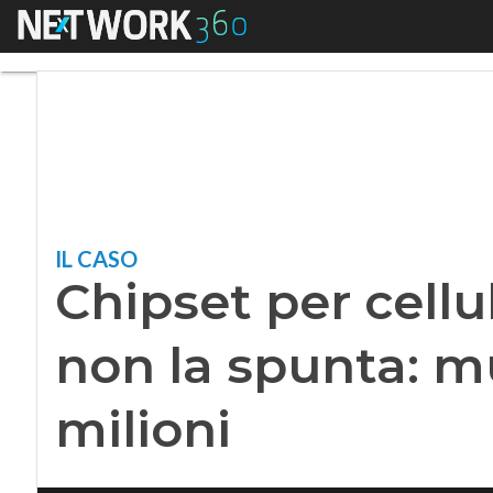
Menu
Chipset per cellul
IL CASO
Chipset per cell
non la spunta: m
milioni