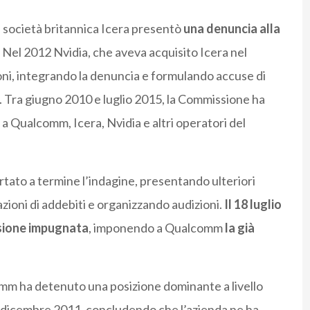
a società britannica Icera presentò
una denuncia alla
. Nel 2012 Nvidia, che aveva acquisito Icera nel
oni, integrando la denuncia e formulando accuse di
. Tra giugno 2010 e luglio 2015, la Commissione ha
i a Qualcomm, Icera, Nvidia e altri operatori del
rtato a termine l’indagine, presentando ulteriori
zioni di addebiti e organizzando audizioni.
Il 18 luglio
sione impugnata
, imponendo a Qualcomm
la già
m ha detenuto una posizione dominante a livello
1 dicembre 2011, concludendo che l’azienda ne ha