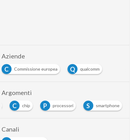
Aziende
C
Q
Commissione europea
qualcomm
Argomenti
C
P
S
chip
processori
smartphone
Canali